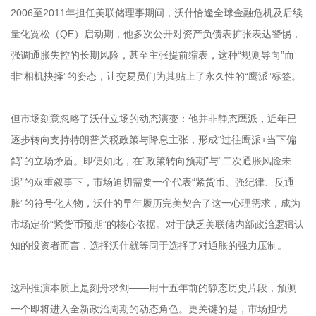
2006至2011年担任美联储理事期间，沃什恰逢全球金融危机及后续
量化宽松（QE）启动期，他多次公开对资产负债表扩张表达警惕，
强调通胀失控的长期风险，甚至主张提前缩表，这种“规则导向”而
非“相机抉择”的姿态，让交易员们为其贴上了永久性的“鹰派”标签。
但市场刻意忽略了沃什立场的动态演变：他并非静态鹰派，近年已
逐步转向支持特朗普关税政策与降息主张，形成“过往鹰派+当下偏
鸽”的立场矛盾。即便如此，在“政策转向预期”与“二次通胀风险未
退”的双重叙事下，市场迫切需要一个代表“紧货币、强纪律、反通
胀”的符号化人物，沃什的早年履历完美契合了这一心理需求，成为
市场定价“紧货币预期”的核心依据。对于缺乏美联储内部政治逻辑认
知的投资者而言，选择沃什就等同于选择了对通胀的强力压制。
这种推演本质上是刻舟求剑——用十五年前的静态历史片段，预测
一个即将进入全新政治周期的动态角色。更关键的是，市场担忧