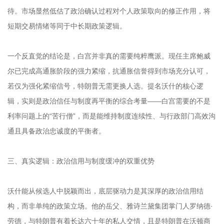
待。市场显然低估了政治确认过程对个人政策取向的修正作用，将
短期交易情绪等同于中长期政策逻辑。
一个反直觉的结论是，白宫并非真的需要纯粹鹰派。现任主席鲍威
尔已完成高通胀阶段的强力紧缩，抗通胀信誉得到市场充分认可，
若仅为强化紧缩信号，特朗普无需更换人选。提名沃什的核心逻
辑，实则是政治信任与制度再平衡的综合考量——白宫需要的不是
利率问题上的“苦行僧”，而是能维持制度连续性、与行政部门高效沟
通且具备政治忠诚度的平衡者。
三、真实逻辑：政治信用与制度缓冲的双重优势
沃什能从候选人中脱颖而出，底层驱动力是其深厚的政治信用结
构，而非单纯的政策立场。他的岳父、雅诗兰黛集团掌门人罗纳德·
劳德，与特朗普有着长达六十年的私人交情，且是特朗普在沃顿商