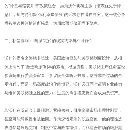
的“降息与缩表并行”政策组合，虽为沃什明确主张（缩表优先于降
息），却与特朗普“低利率降债务”的诉求存在潜在冲突，这一核心矛
盾被单边押注情绪所掩盖，为后续预期修正埋下隐患。
二、标签漏洞：“鹰派”定位的现实约束与不可行性
沃什的提名之路绝非坦途，美国政治框架与美联储制度设计，从根
源上制约了“激进鹰派”剧本的落地。根据流程，美联储主席任命需经
参议院银行委员会审查、参议院全体听证投票，这并非走过场的合
规流程，而是一场高度政治化的博弈。沃什必须同时证明专业能力
与维护美联储独立性的定力，过度的鹰派姿态反而会成为负资产。
若沃什在听证会上展现激进紧缩倾向，引发金融市场非理性剧震，
甚至可能导致提名被撤回。作为深谙规则的职业官僚，他的理性选
择必然是展现克制、制度中立与政策审慎，而非迎合市场的鹰派期