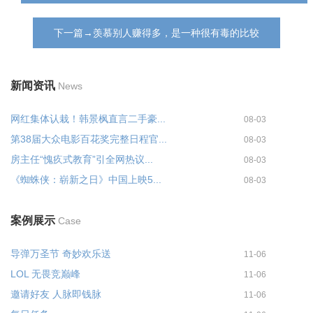
下一篇→羡慕别人赚得多，是一种很有毒的比较
新闻资讯
News
网红集体认栽！韩景枫直言二手豪...
08-03
第38届大众电影百花奖完整日程官...
08-03
房主任“愧疚式教育”引全网热议...
08-03
《蜘蛛侠：崭新之日》中国上映5...
08-03
案例展示
Case
导弹万圣节 奇妙欢乐送
11-06
LOL 无畏竞巅峰
11-06
邀请好友 人脉即钱脉
11-06