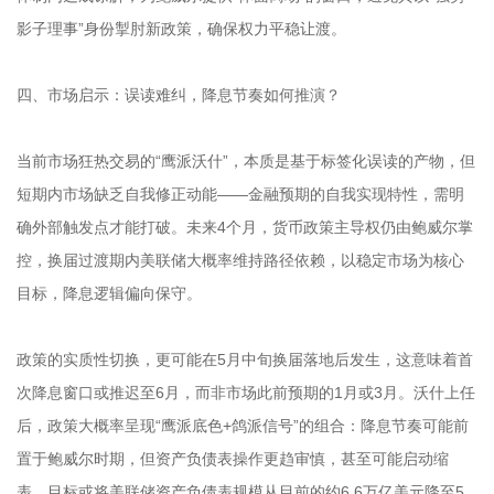
影子理事”身份掣肘新政策，确保权力平稳让渡。
四、市场启示：误读难纠，降息节奏如何推演？
当前市场狂热交易的“鹰派沃什”，本质是基于标签化误读的产物，但
短期内市场缺乏自我修正动能——金融预期的自我实现特性，需明
确外部触发点才能打破。未来4个月，货币政策主导权仍由鲍威尔掌
控，换届过渡期内美联储大概率维持路径依赖，以稳定市场为核心
目标，降息逻辑偏向保守。
政策的实质性切换，更可能在5月中旬换届落地后发生，这意味着首
次降息窗口或推迟至6月，而非市场此前预期的1月或3月。沃什上任
后，政策大概率呈现“鹰派底色+鸽派信号”的组合：降息节奏可能前
置于鲍威尔时期，但资产负债表操作更趋审慎，甚至可能启动缩
表，目标或将美联储资产负债表规模从目前的约6.6万亿美元降至5