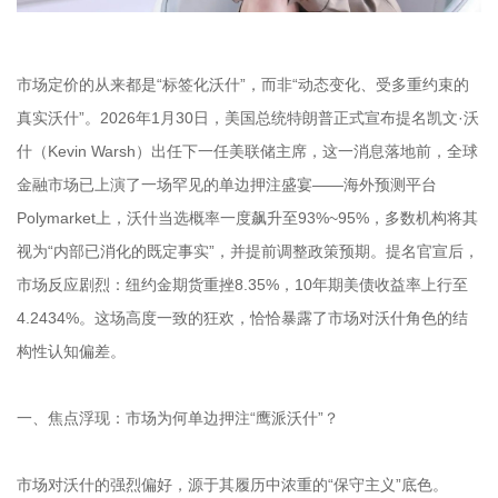
市场定价的从来都是“标签化沃什”，而非“动态变化、受多重约束的
真实沃什”。2026年1月30日，美国总统特朗普正式宣布提名凯文·沃
什（Kevin Warsh）出任下一任美联储主席，这一消息落地前，全球
金融市场已上演了一场罕见的单边押注盛宴——海外预测平台
Polymarket上，沃什当选概率一度飙升至93%~95%，多数机构将其
视为“内部已消化的既定事实”，并提前调整政策预期。提名官宣后，
市场反应剧烈：纽约金期货重挫8.35%，10年期美债收益率上行至
4.2434%。这场高度一致的狂欢，恰恰暴露了市场对沃什角色的结
构性认知偏差。
一、焦点浮现：市场为何单边押注“鹰派沃什”？
市场对沃什的强烈偏好，源于其履历中浓重的“保守主义”底色。