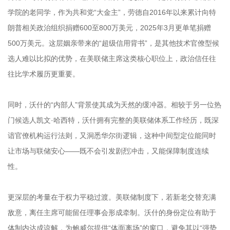
学院的老同学，作为共和党“大金主”，劳德自2016年以来累计向特
朗普相关政治组织捐赠600至800万美元，2025年3月更单笔捐赠
500万美元。这层姻亲带来的“超级信用背书”，是其他技术官僚型候
选人难以比拟的优势，在美联储主席这类核心职位上，政治信任往
往比学术履历更重要。
同时，沃什的“内部人”背景使其成为天然的缓冲器。相较于另一位热
门候选人凯文·哈西特，沃什拥有完整的美联储体系工作经历，既深
谙官僚机构运行法则，又洞悉华尔街逻辑，这种中间型定位能同时
让市场与联储安心——既不会引发剧烈冲击，又能保障制度连续
性。
更深层的考量在于权力平稳过渡。美联储制度下，若新老交替充满
敌意，离任主席可能留任理事会形成牵制。沃什的身份定位有助于
体制内达成谅解，为鲍威尔提供“体面离场”的窗口，避免其以“强势