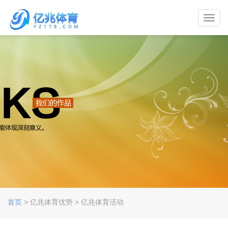
Toggl
navig
首页
> 亿兆体育优势 > 亿兆体育活动