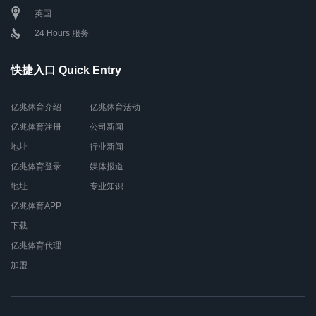
英国
24 Hours 服务
快捷入口 Quick Entry
亿兆体育介绍
亿兆体育活动
亿兆体育注册
公司新闻
地址
行业新闻
亿兆体育登录
媒体报道
地址
专业知识
亿兆体育APP
下载
亿兆体育代理
加盟