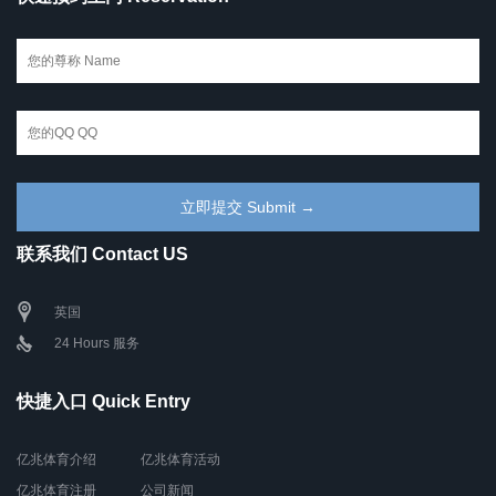
联系我们 Contact US
英国
24 Hours 服务
快捷入口 Quick Entry
亿兆体育介绍
亿兆体育活动
亿兆体育注册
公司新闻