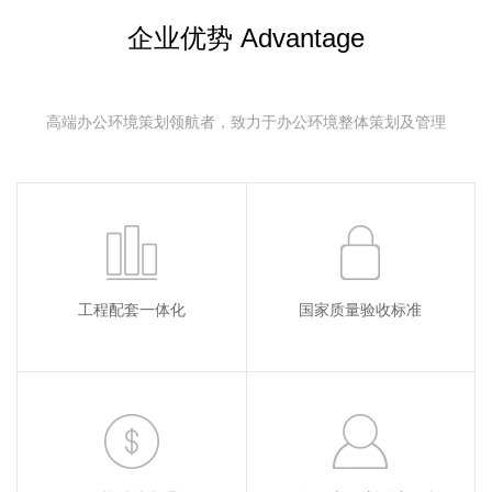
企业优势 Advantage
高端办公环境策划领航者，致力于办公环境整体策划及管理
工程配套一体化
国家质量验收标准