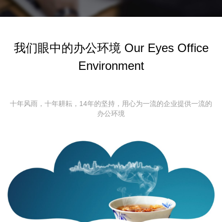
我们眼中的办公环境 Our Eyes Office
Environment
十年风雨，十年耕耘，14年的坚持，用心为一流的企业提供一流的
办公环境