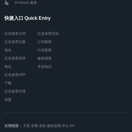
24 Hours 服务
快捷入口 Quick Entry
亿兆体育介绍
亿兆体育活动
亿兆体育注册
公司新闻
地址
行业新闻
亿兆体育登录
媒体报道
地址
专业知识
亿兆体育APP
下载
亿兆体育代理
加盟
友情链接：
天富
杏耀
杏彩
傲世皇朝
开云
6A