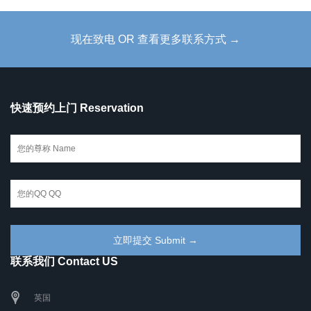
现在致电 OR 查看更多联系方式 →
快速预约上门 Reservation
联系我们 Contact US
英国