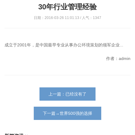
30年行业管理经验
日期：2016-03-26 11:01:13 / 人气：1347
成立于2001年，是中国最早专业从事办公环境策划的领军企业...
作者：admin
上一篇：已经没有了
下一篇→世界500强的选择