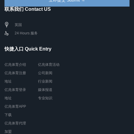
联系我们 Contact US
英国
24 Hours 服务
快捷入口 Quick Entry
亿兆体育介绍
亿兆体育活动
亿兆体育注册
公司新闻
地址
行业新闻
亿兆体育登录
媒体报道
地址
专业知识
亿兆体育APP
下载
亿兆体育代理
加盟