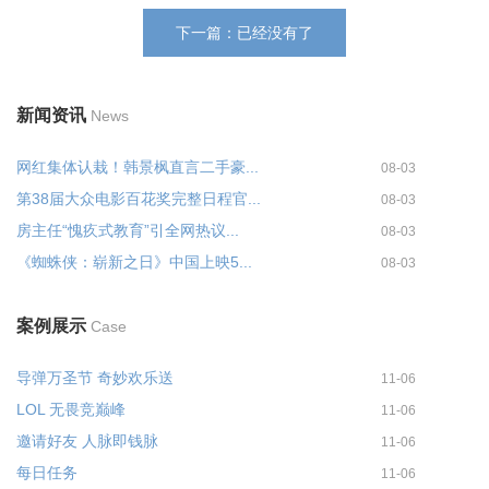
下一篇：已经没有了
新闻资讯
News
网红集体认栽！韩景枫直言二手豪...
08-03
第38届大众电影百花奖完整日程官...
08-03
房主任“愧疚式教育”引全网热议...
08-03
《蜘蛛侠：崭新之日》中国上映5...
08-03
案例展示
Case
导弹万圣节 奇妙欢乐送
11-06
LOL 无畏竞巅峰
11-06
邀请好友 人脉即钱脉
11-06
每日任务
11-06