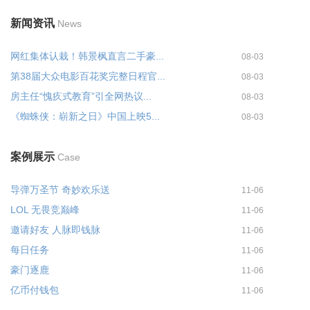
新闻资讯
News
网红集体认栽！韩景枫直言二手豪...
08-03
第38届大众电影百花奖完整日程官...
08-03
房主任“愧疚式教育”引全网热议...
08-03
《蜘蛛侠：崭新之日》中国上映5...
08-03
案例展示
Case
导弹万圣节 奇妙欢乐送
11-06
LOL 无畏竞巅峰
11-06
邀请好友 人脉即钱脉
11-06
每日任务
11-06
豪门逐鹿
11-06
亿币付钱包
11-06