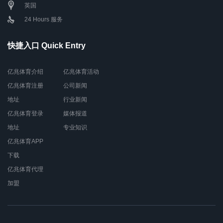
英国
24 Hours 服务
快捷入口 Quick Entry
亿兆体育介绍
亿兆体育活动
亿兆体育注册
公司新闻
地址
行业新闻
亿兆体育登录
媒体报道
地址
专业知识
亿兆体育APP
下载
亿兆体育代理
加盟