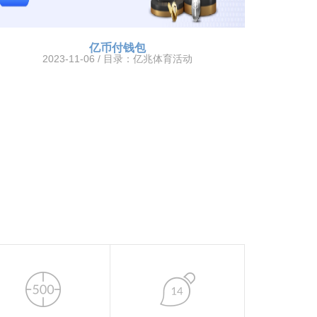
亿币付钱包
2023-11-06 / 目录：
亿兆体育活动