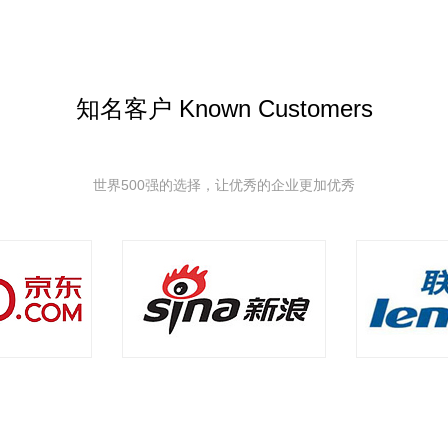
知名客户 Known Customers
世界500强的选择，让优秀的企业更加优秀