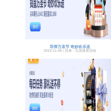
导弹万圣节 奇妙欢乐送
2023-11-06 / 目录：
亿兆体育活动