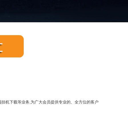
端挂机下载等业务,为广大会员提供专业的、全方位的客户