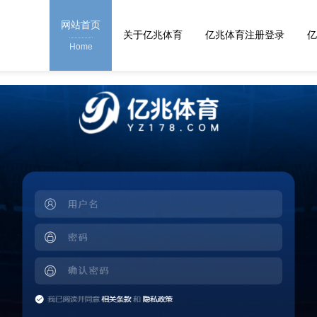
网站首页
关于亿兆体育
亿兆体育注册登录
亿
Home