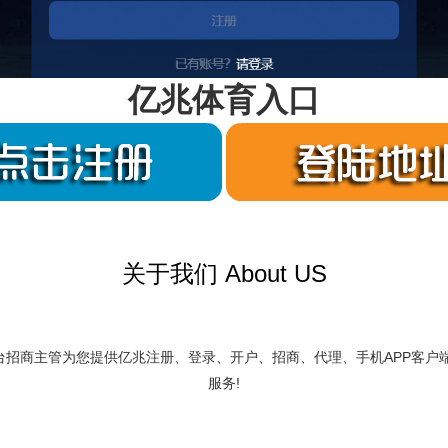
亿兆体育入口
关于我们 About US
台招商主管为您提供亿兆注册、登录、开户、招商、代理、手机APP客户
服务!