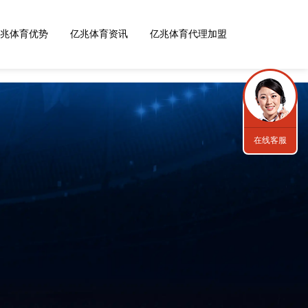
兆体育优势
亿兆体育资讯
亿兆体育代理加盟
在线客服