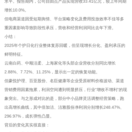
水平。报告期内，公司自由点产品实现营收33.41亿元，较上年同期
增长10.0%。
但电商渠道因受短期舆情、平台策略变化及费用投放效率不佳等多
重因素影响导致阶段性承压，营收和经营利润同比去年下滑。
小结：
2025年个护日化行业整体复苏回暖，但呈现增长分化、盈利承压的
鲜明特征。
云南白药、中顺洁柔、上海家化等头部企业营收分别同比增长
2.88%、7.72%、11.25%，显示出一定的恢复动能。
但豪悦护理、百亚股份、名臣健康等企业受原材料价格波动、渠道
营销费用因素拖累，利润空间遭到明显挤压，行业“增收不增利”的现
象突出。与之形成对比的是，部分中小品牌灵活调整经营策略，跑
出高增长曲线，其中倍加洁、洁雅股份净利润分别增长248.47%、
296.97%，成长弹性凸显。
背后的变化其实很直接：