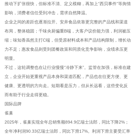
推动下扩张很快，但标准不清、定义模糊，再加上“西贝事件”等舆情
影响，消费者信任受到冲击，需求自然降温。
企业之间的差距也逐渐拉开。安井食品依靠更完整的产品线和渠道
布局，整体稳固；千味央厨偏重B端，大客户议价能力强，利润被压
缩；味知香虽然主打C端，但受原材料成本和产品结构限制，增长动
力不足；惠发食品则受到团餐政策和同质化竞争影响，业绩承压更
明显。
不过，这轮调整也在让行业慢慢“冷静下来”。监管在加强，标准在建
立，企业开始更重视产品本身和渠道匹配，产品也在往更方便、更
健康、更透明的方向走。短期看是压力，但从长远看，这些变化反
而有助于行业走得更稳。
国际品牌
雀巢
2025年，雀巢实现全年总销售额894.9亿瑞士法郎，同比下降2%；
全年净利润90.33亿瑞士法郎，同比下滑17%。利润下滑主要受汇率