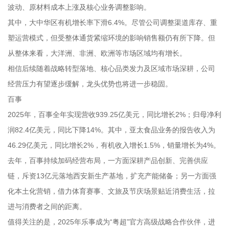
波动、原材料成本上涨及核心业务调整影响。
其中，大中华区有机增长率下滑6.4%。尽管公司调整渠道库存、重
塑运营模式，但受整体通货紧缩环境的影响销售额仍有所下降。但
从整体来看，大洋洲、非洲、欧洲等市场区域均有增长。
相信后续随着战略转型落地、核心品类发力及区域市场深耕，公司
经营压力有望逐步缓解，龙头优势也将进一步稳固。
百事
2025年，百事全年实现营收939.25亿美元，同比增长2%；归母净利
润82.4亿美元，同比下降14%。其中，亚太食品业务的报告收入为
46.29亿美元，同比增长2%，有机收入增长1.5%，销量增长为4%。
去年，百事持续加码经营布局，一方面深耕产品创新、完善供应
链，斥资13亿元落地西安新生产基地，扩充产能储备；另一方面强
化本土化营销，借力体育赛事、文旅及节庆场景贴近消费生活，拉
进与消费者之间的距离。
值得关注的是，2025年乐事成为“粤超”官方高级战略合作伙伴，进