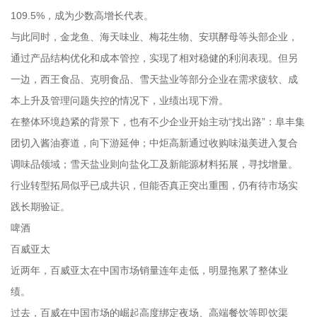
109.5%，成为少数高增长代表。
与此同时，金龙鱼、海天味业、梅花生物、安琪酵母等头部企业，
通过产品结构优化和成本管控，实现了相对稳健的利润表现。但另
一边，西王食品、克明食品、雪天盐业等部分企业在需求疲软、成
本上升及管理问题失控的情况下，业绩出现下滑。
在整体环境趋紧的背景下，也有不少企业开始主动“找出路”：阜丰集
团切入酱油赛道，向下游延伸；中炬高新通过收购味滋美进入复合
调味品领域；雪天盐业则向盐化工及新能源材料拓展，寻找增量。
行业转型拓局似乎已成共识，但能否真正突出重围，仍有待市场实
践长期验证。
啤酒
百威亚太
近两年，百威亚太在中国市场销量连年走低，明显拖累了整体业
绩。
过去，百威在中国市场的崛起高度绑定夜场、高端餐饮等即饮渠