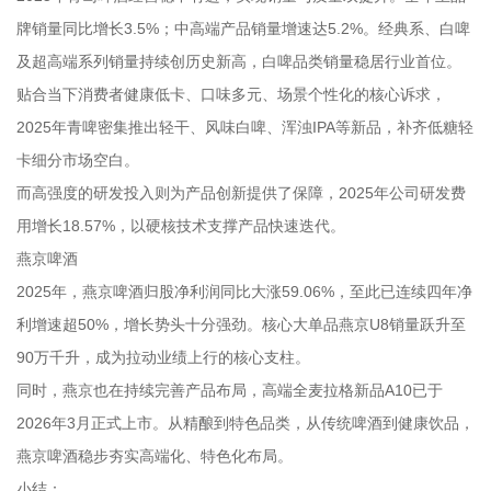
牌销量同比增长3.5%；中高端产品销量增速达5.2%。经典系、白啤
及超高端系列销量持续创历史新高，白啤品类销量稳居行业首位。
贴合当下消费者健康低卡、口味多元、场景个性化的核心诉求，
2025年青啤密集推出轻干、风味白啤、浑浊IPA等新品，补齐低糖轻
卡细分市场空白。
而高强度的研发投入则为产品创新提供了保障，2025年公司研发费
用增长18.57%，以硬核技术支撑产品快速迭代。
燕京啤酒
2025年，燕京啤酒归股净利润同比大涨59.06%，至此已连续四年净
利增速超50%，增长势头十分强劲。核心大单品燕京U8销量跃升至
90万千升，成为拉动业绩上行的核心支柱。
同时，燕京也在持续完善产品布局，高端全麦拉格新品A10已于
2026年3月正式上市。从精酿到特色品类，从传统啤酒到健康饮品，
燕京啤酒稳步夯实高端化、特色化布局。
小结：