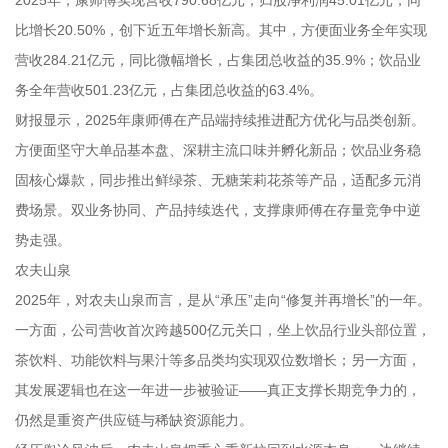
2025年，康师傅实现营收790.68亿元，归股净利润45.01亿元，同
比增长20.50%，创下近五年增长新高。其中，方便面业务全年实现
营收284.21亿元，同比微幅增长，占集团总收益的35.9%；饮品业
务全年营收501.23亿元，占集团总收益的63.4%。
财报显示，2025年康师傅在产品端持续推进配方优化与品类创新。
方便面坚守大单品基本盘、深耕主流口味并孵化新品；饮品业务稳
固核心爆款，同步推出鲜绿茶、无糖茉莉花茶等产品，适配多元消
费场景。双业务协同、产品持续迭代，支撑康师傅在存量竞争中逆
势走强。
农夫山泉
2025年，对农夫山泉而言，是从“承压”走向“修复并再增长”的一年。
一方面，公司营收首次跨越500亿元关口，坐上饮品行业头部位置，
茶饮料、功能饮料与果汁等多品类均实现双位数增长；另一方面，
其发展逻辑也在这一年进一步被验证——真正支撑长期竞争力的，
仍然是重资产供应链与稀缺资源能力。