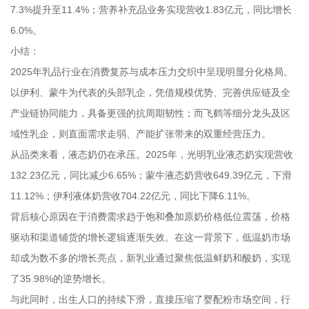
7.3%提升至11.4%；营养补充品业务实现营收1.83亿元，同比增长
6.0%。
小结：
2025年乳品行业在消费复苏与成本压力交织中呈现明显分化格局。
以伊利、蒙牛为代表的头部乳企，凭借规模优势、完善供应链及全
产业链协同能力，具备更强的抗周期韧性；而飞鹤等细分龙头及区
域性乳企，则直面需求走弱、产能扩张带来的双重经营压力。
从品类来看，液态奶仍在承压。2025年，光明乳业液态奶实现营收
132.23亿元，同比减少6.65%；蒙牛液态奶营收649.39亿元，下滑
11.12%；伊利液体奶营收704.22亿元，同比下降6.11%。
背后核心原因在于消费需求趋于饱和叠加原奶价格低位震荡，价格
驱动和渠道铺货的增长逻辑逐渐失效。在这一背景下，低温奶市场
却成为数不多的增长亮点，新乳业通过聚焦低温鲜奶和酸奶，实现
了35.98%的逆势增长。
与此同时，出生人口的持续下滑，直接压缩了婴配粉市场空间，行