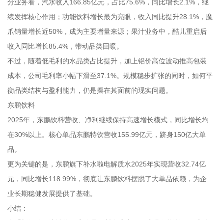
分业务看，汽水收入166.85亿元，占比75.6%，同比增长2.1%，继
续发挥核心作用；功能饮料增长最为亮眼，收入同比提升28.1%，魔
爪销量增长近50%，成为主要增量来源；果汁业务中，酷儿重启后
收入同比增长85.4%，带动品类回暖。
不过，随着低毛利的水品类占比提升，加上铝价高位波动推高包装
成本，公司毛利率小幅下滑至37.1%。规模稳步扩张的同时，如何平
衡品类结构与盈利能力，仍是摆在其面前的现实问题。
东鹏饮料
2025年，东鹏饮料营收、净利继续保持高速增长模式，同比增长均
在30%以上。核心单品东鹏特饮营收155.99亿元，跻身150亿大单
品。
更为关键的是，东鹏旗下补水啦电解质水2025年实现营收32.74亿
元，同比增长118.99%，彻底让东鹏饮料摆脱了大单品依赖，为企
业长期稳健发展提供了基础。
小结：