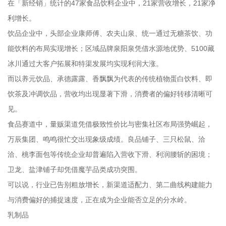
在「新经销」统计的47家食品饮料企业中，21家营收增长，21家净
利增长。
饮品企业中，头部企业康师傅、农夫山泉、统一通过无糖茶饮、功
能饮料的布局实现增长；区域品牌泉阳泉凭借水源地优势、5100藏
冰川通过大客户拓展和特渠发展均实现利润大涨。
而以养元饮品、承德露露、香飘飘为代表的传统植物蛋白饮料、即
饮茶及冲调饮品，营收均出现显著下滑，消费者的偏好转移清晰可
见。
食品赛道中，量贩渠道凭借极致性价比与密集社区布局强势崛起，
万辰集团、鸣鸣很忙交出现象级成绩。良品铺子、三只松鼠、洽
洽、桃李面包等传统企业却普遍陷入营收下滑、利润腰斩的困境；
卫龙、盐津铺子却凭借魔芋品类成功突围。
可以说，行业已告别粗放增长，新渠道适配力、第二曲线构建能力
与消费偏好的捕捉速度，正在成为企业能否立足的分水岭。
乳制品