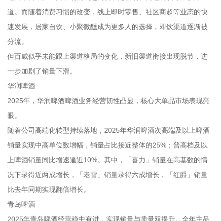
道。而随着消费习惯的改变，线上即时零售、社区商超等业态的快
速发展，居家自饮、小聚微醺成为更多人的选择，即饮渠道逐渐被
分流。
但百威似乎未能跟上渠道格局的变化，新旧渠道衔接出现脱节，进
一步加剧了销量下滑。
华润啤酒
2025年，华润啤酒啤酒业务经营韧性凸显，核心大单品市场表现亮
眼。
随着公司高端化转型持续落地，2025年华润啤酒次高端及以上啤酒
销量实现中高单位数增幅，销量占比接近整体的25%；普高档及以
上啤酒销量同比增速逼近10%。其中，「喜力」销量在高基数的情
况下录得近两成增长，「老雪」销量录得六成增长，「红爵」销量
比去年同期实现翻倍增长。
青岛啤酒
2025年青岛啤酒经营稳中有进，实现销量与质量双提升。全年主品