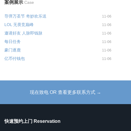
案例展示
Case
导弹万圣节 奇妙欢乐送
11-06
LOL 无畏竞巅峰
11-06
邀请好友 人脉即钱脉
11-06
每日任务
11-06
豪门逐鹿
11-06
亿币付钱包
11-06
现在致电 OR 查看更多联系方式 →
快速预约上门 Reservation