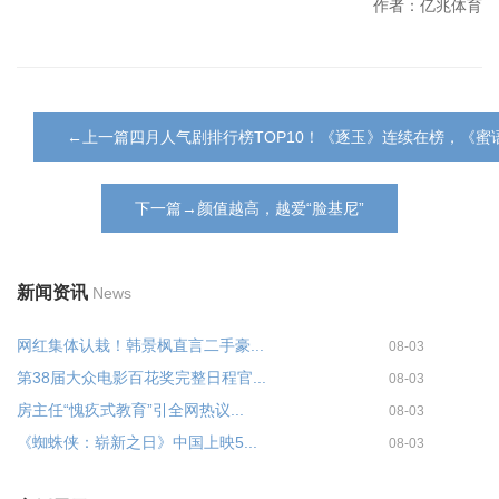
作者：亿兆体育
←上一篇四月人气剧排行榜TOP10！《逐玉》连续在榜，《
下一篇→颜值越高，越爱“脸基尼”
新闻资讯
News
网红集体认栽！韩景枫直言二手豪...
08-03
第38届大众电影百花奖完整日程官...
08-03
房主任“愧疚式教育”引全网热议...
08-03
《蜘蛛侠：崭新之日》中国上映5...
08-03