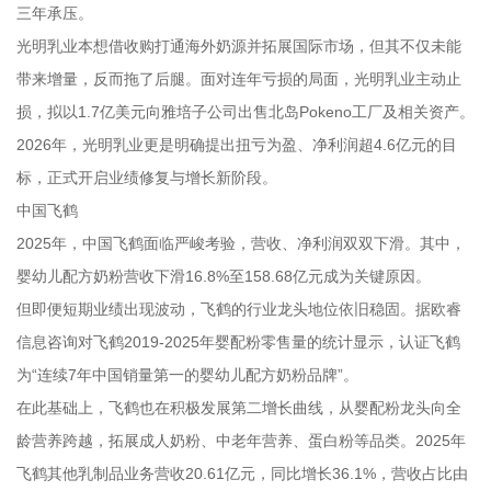
三年承压。
光明乳业本想借收购打通海外奶源并拓展国际市场，但其不仅未能
带来增量，反而拖了后腿。面对连年亏损的局面，光明乳业主动止
损，拟以1.7亿美元向雅培子公司出售北岛Pokeno工厂及相关资产。
2026年，光明乳业更是明确提出扭亏为盈、净利润超4.6亿元的目
标，正式开启业绩修复与增长新阶段。
中国飞鹤
2025年，中国飞鹤面临严峻考验，营收、净利润双双下滑。其中，
婴幼儿配方奶粉营收下滑16.8%至158.68亿元成为关键原因。
但即便短期业绩出现波动，飞鹤的行业龙头地位依旧稳固。据欧睿
信息咨询对飞鹤2019-2025年婴配粉零售量的统计显示，认证飞鹤
为“连续7年中国销量第一的婴幼儿配方奶粉品牌”。
在此基础上，飞鹤也在积极发展第二增长曲线，从婴配粉龙头向全
龄营养跨越，拓展成人奶粉、中老年营养、蛋白粉等品类。2025年
飞鹤其他乳制品业务营收20.61亿元，同比增长36.1%，营收占比由