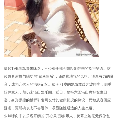
提起TVB老戏骨朱咪咪，不少观众都会想起她带来的欢声笑语。这
位兼具演技与唱功的“鬼马歌后”，凭借接地气的风格、浑厚有力的嗓
音，成为几代人的港娱记忆。如今71岁的她虽放缓奔波脚步，侧重
陪伴家人，却仍未淡出娱乐圈。近日，她特意回港出席好友生日
宴，身形骤瘦的模样引发网友对其健康状况的热议，而她从容回应
疑虑，更明确表态不会退休，尽显随性通透的人生态度。
朱咪咪向来以乐观开朗的“开心果”形象示人，荧幕上她毫无偶像包