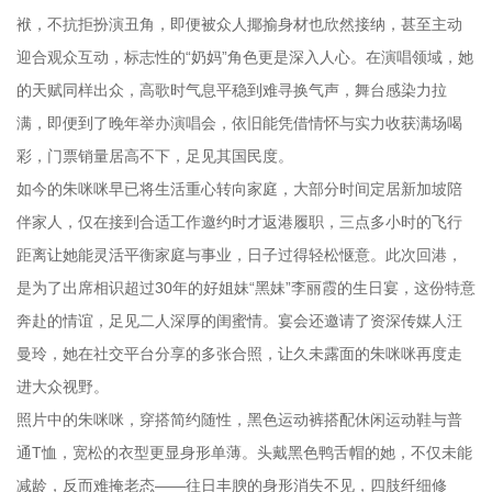
袱，不抗拒扮演丑角，即便被众人揶揄身材也欣然接纳，甚至主动
迎合观众互动，标志性的“奶妈”角色更是深入人心。在演唱领域，她
的天赋同样出众，高歌时气息平稳到难寻换气声，舞台感染力拉
满，即便到了晚年举办演唱会，依旧能凭借情怀与实力收获满场喝
彩，门票销量居高不下，足见其国民度。
如今的朱咪咪早已将生活重心转向家庭，大部分时间定居新加坡陪
伴家人，仅在接到合适工作邀约时才返港履职，三点多小时的飞行
距离让她能灵活平衡家庭与事业，日子过得轻松惬意。此次回港，
是为了出席相识超过30年的好姐妹“黑妹”李丽霞的生日宴，这份特意
奔赴的情谊，足见二人深厚的闺蜜情。宴会还邀请了资深传媒人汪
曼玲，她在社交平台分享的多张合照，让久未露面的朱咪咪再度走
进大众视野。
照片中的朱咪咪，穿搭简约随性，黑色运动裤搭配休闲运动鞋与普
通T恤，宽松的衣型更显身形单薄。头戴黑色鸭舌帽的她，不仅未能
减龄，反而难掩老态——往日丰腴的身形消失不见，四肢纤细修