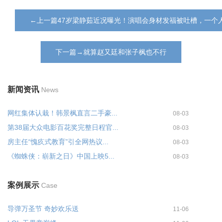
←上一篇47岁梁静茹近况曝光！演唱会身材发福被吐槽，一个
下一篇→就算赵又廷和张子枫也不行
新闻资讯
News
网红集体认栽！韩景枫直言二手豪...
08-03
第38届大众电影百花奖完整日程官...
08-03
房主任“愧疚式教育”引全网热议...
08-03
《蜘蛛侠：崭新之日》中国上映5...
08-03
案例展示
Case
导弹万圣节 奇妙欢乐送
11-06