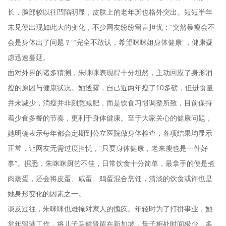
长，脸部较以往凹陷明显，皮肤上的老年斑也格外突出。短短半年
未见便出现如此大的变化，不少网友纷纷留言担忧：“突然暴瘦会不
会是身体出了问题？”“完全不敢认，希望咪咪姐身体健康”，健康疑
虑迅速蔓延。
面对外界的诸多猜测，朱咪咪表现得十分坦然，主动回应了身形消
瘦的原因与健康状况。她透露，自己近两年瘦了10多磅，但进食量
并未减少，消瘦并非刻意减肥，而是饮食习惯调整所致，目前保持
着少食多餐的节奏，更利于身体健康。至于大家关心的健康问题，
她明确表示每年都会定期到公立医院做身体检查，各项结果均显示
正常，让网友无需过度担忧，“只要身体健康，老来瘦也是一件好
事”。据悉，朱咪咪厨艺不佳，日常饮食十分简单，最拿手的便是煮
肉蒸蛋，还会将皮蛋、咸蛋、鸡蛋混合烹饪，清淡的饮食或许也是
她身形变化的因素之一。
谈及过往，朱咪咪也难掩对家人的愧疚。年轻时为了打拼事业，她
常年留港工作，将儿子马健晋留在新加坡，母子相处时间极少，多