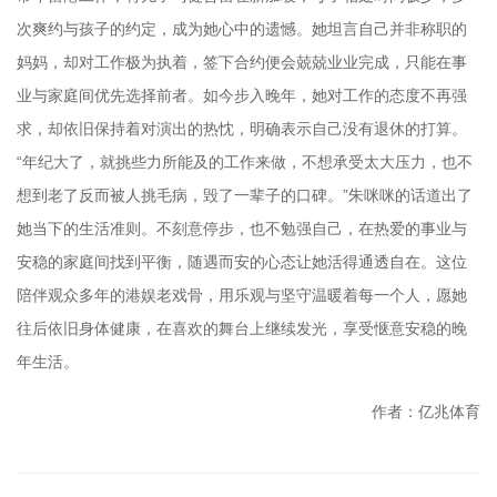
次爽约与孩子的约定，成为她心中的遗憾。她坦言自己并非称职的
妈妈，却对工作极为执着，签下合约便会兢兢业业完成，只能在事
业与家庭间优先选择前者。如今步入晚年，她对工作的态度不再强
求，却依旧保持着对演出的热忱，明确表示自己没有退休的打算。
“年纪大了，就挑些力所能及的工作来做，不想承受太大压力，也不
想到老了反而被人挑毛病，毁了一辈子的口碑。”朱咪咪的话道出了
她当下的生活准则。不刻意停步，也不勉强自己，在热爱的事业与
安稳的家庭间找到平衡，随遇而安的心态让她活得通透自在。这位
陪伴观众多年的港娱老戏骨，用乐观与坚守温暖着每一个人，愿她
往后依旧身体健康，在喜欢的舞台上继续发光，享受惬意安稳的晚
年生活。
作者：亿兆体育