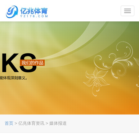
Toggl
navig
首页
> 亿兆体育资讯 > 媒体报道