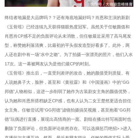
终结者地漏是大品牌吗？？还有海底地漏好吗？肖恩和主演的新剧
《玉骨瑶》已经连续九天获得猫眼热度冠军。虽然关于任敏颜值和
肖恩肖CP感不足的负面评论从未消散，但任敏最近采用了高马尾发
型，称赞她利落清爽，比最初的平头假发造型好看多了。此外，两
人还在剧中有一场“水中之吻”。为了拍摄一张漂亮的照片，他们入水
17次。这一幕被网友认为是他们最CP的时刻。
《玉骨瑶》推出后，一直受到差评的攻击，她的颜值受到质疑。有
人说她鼻子大，脸肿，甚至和《黄祖霖》和《中国漫画》中的“GG
邦德”人物相似，这进一步削弱了她作为古装剧女主角的颜值优势，
认为她和肖恩所搭档缺乏CP感，也有人认为二女王楚然更适合担任
女主角。任敏尝试用“GG邦德”滤镜拍摄搞笑视频，甚至抱着“GG邦
德”玩偶进行直播，展现出高情商的一面。剧组在播出特写画面时也
删除了负面评论，但负面评论依然存在。可以选择惩罚绝招> >进入
直播间与主播互动。然而，最近有网友指出，任敏的颜值实际上受