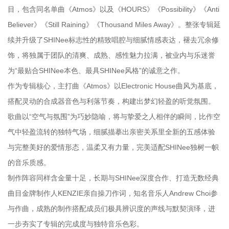
目，包含同名单曲《Atmos》以及《HOURS》《Possibility》《Anti
Believer》《Still Raining》《Thousand Miles Away》。整张专辑延
续并升级了SHINee标志性的精致唱腔与细腻情感表达，褪去冗余修
饰，将独属于团队的清爽、成熟、感性魅力拉满，被业内与乐迷誉
为“最贴合SHINee本色、最具SHINee风格”的诚意之作。
作为专辑核心，主打曲《Atmos》以Electronic House曲风为基底，
搭配灵动的合成器音色与利落节奏，构建出梦幻轻盈的听觉氛围。
歌曲以“空气与氛围”为巧妙隐喻，将与挚爱之人相伴的瞬间，比作空
气中轻盈流转的独特气场，细腻描摹出亲密关系里全新的五感体验
与完整美好的爱情形态，温柔又有力量，完美适配SHINee独树一帜
的音乐质感。
制作阵容同样含金量十足，长期与SHINee深度合作、打造无数经典
曲目金牌制作人KENZIE亲自操刀作词，知名音乐人Andrew Choi参
与作曲，成熟的制作搭配成员们极具辨识度的声线与默契演绎，进
一步夯实了专辑的完成度与独特音乐色彩。