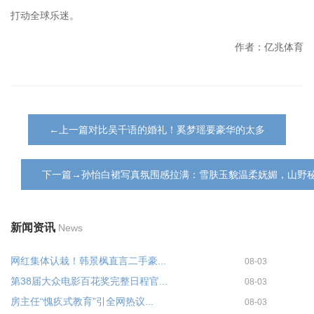
打动全球乐迷。
作者：亿兆体育
←上一篇对比吴千语的婚礼！奚梦瑶要豪华的太多
下一篇→孙怡白裙写真氛围感拉满：雪肤玉貌温柔妩媚，山野
新闻资讯
News
网红集体认栽！韩景枫直言二手豪...
08-03
第38届大众电影百花奖完整日程官...
08-03
房主任“愧疚式教育”引全网热议...
08-03