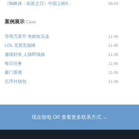
《蜘蛛侠：崭新之日》中国上映5...
08-03
案例展示
Case
导弹万圣节 奇妙欢乐送
11-06
LOL 无畏竞巅峰
11-06
邀请好友 人脉即钱脉
11-06
每日任务
11-06
豪门逐鹿
11-06
亿币付钱包
11-06
现在致电 OR 查看更多联系方式 →