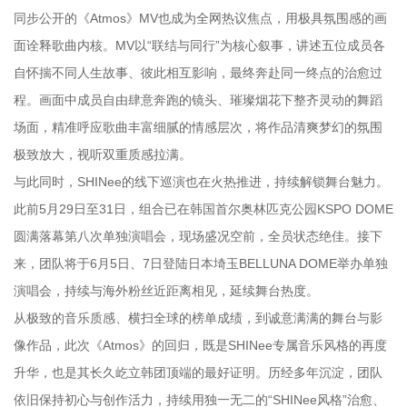
同步公开的《Atmos》MV也成为全网热议焦点，用极具氛围感的画
面诠释歌曲内核。MV以“联结与同行”为核心叙事，讲述五位成员各
自怀揣不同人生故事、彼此相互影响，最终奔赴同一终点的治愈过
程。画面中成员自由肆意奔跑的镜头、璀璨烟花下整齐灵动的舞蹈
场面，精准呼应歌曲丰富细腻的情感层次，将作品清爽梦幻的氛围
极致放大，视听双重质感拉满。
与此同时，SHINee的线下巡演也在火热推进，持续解锁舞台魅力。
此前5月29日至31日，组合已在韩国首尔奥林匹克公园KSPO DOME
圆满落幕第八次单独演唱会，现场盛况空前，全员状态绝佳。接下
来，团队将于6月5日、7日登陆日本埼玉BELLUNA DOME举办单独
演唱会，持续与海外粉丝近距离相见，延续舞台热度。
从极致的音乐质感、横扫全球的榜单成绩，到诚意满满的舞台与影
像作品，此次《Atmos》的回归，既是SHINee专属音乐风格的再度
升华，也是其长久屹立韩团顶端的最好证明。历经多年沉淀，团队
依旧保持初心与创作活力，持续用独一无二的“SHINee风格”治愈、