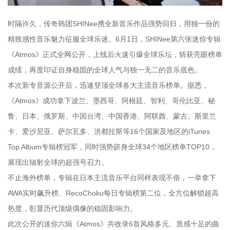
时隔许久，传奇韩团SHINee携全新音乐作品强势回归，用独一份的
精致感性音乐魅力征服全球乐迷。6月1日，SHINee第六张迷你专辑
《Atmos》正式全网公开，上线后火速引爆全球乐坛，斩获亮眼榜单
成绩，再度印证自身稳固的全球人气与独一无二的音乐底色。
本次新专音源公开后，迅速登顶全球各大主流音乐榜单。据悉，
《Atmos》成功拿下波兰、墨西哥、阿根廷、智利、哥伦比亚、秘
鲁、日本、俄罗斯、中国台湾、中国香港、阿联酋、蒙古、斯里兰
卡、爱沙尼亚、萨尔瓦多、洪都拉斯等16个国家及地区的iTunes
Top Album专辑榜冠军，同时强势跻身全球34个地区榜单TOP10，
展现出辐射全球的超强号召力。
不止海外榜单，专辑在日本主流音乐平台同样表现不俗，一举拿下
AWA实时飙升榜、RecoChoku每日专辑榜第二位，全方位解锁超高
热度，彰显历代顶级偶像的稳固影响力。
此次公开的迷你六辑《Atmos》共收录6首风格多元、质感十足的曲