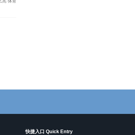
亿兆·体育
快捷入口 Quick Entry