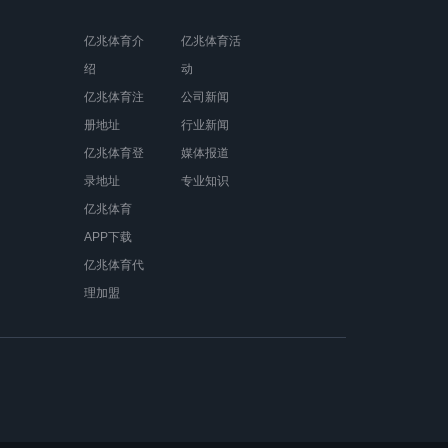
亿兆体育介
亿兆体育活
绍
动
亿兆体育注
公司新闻
册地址
行业新闻
亿兆体育登
媒体报道
录地址
专业知识
亿兆体育
APP下载
亿兆体育代
理加盟