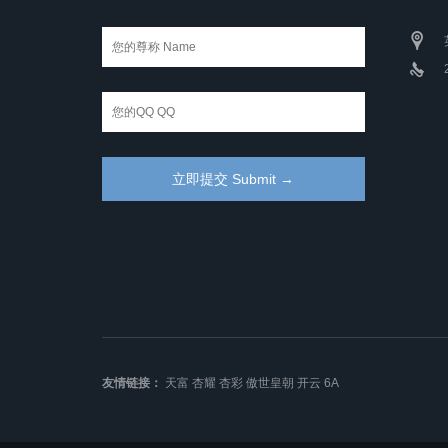
友情链接：
天富
杏耀
杏彩
傲世皇朝
开云
6A