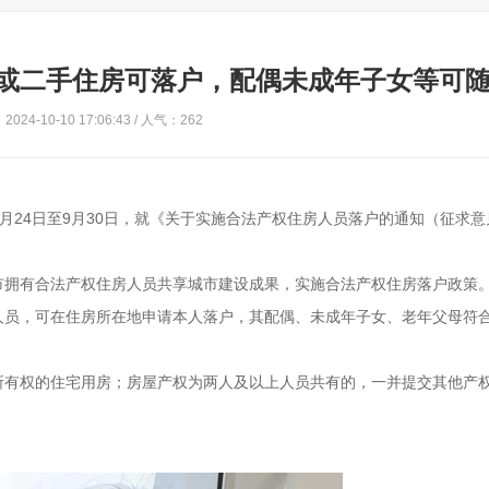
或二手住房可落户，配偶未成年子女等可
024-10-10 17:06:43 / 人气：262
9月24日至9月30日，就《关于实施合法产权住房人员落户的通知（征求
市拥有合法产权住房人员共享城市建设成果，实施合法产权住房落户政策
人员，可在住房所在地申请本人落户，其配偶、未成年子女、老年父母符
所有权的住宅用房；房屋产权为两人及以上人员共有的，一并提交其他产