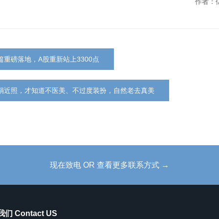
作者：
篇重磅落地，A股重新站上3300点
娟近照，才知道不医美、不过度装扮，自然老去真美
现在致电 OR 查看更多联系方式 →
们 Contact US