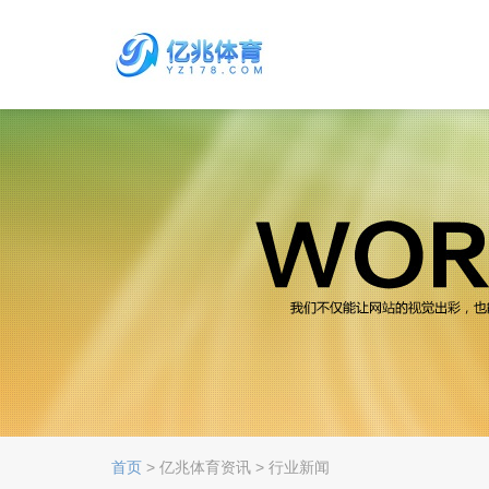
首页
> 亿兆体育资讯 > 行业新闻