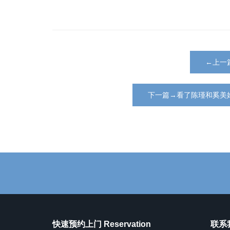
←上一
下一篇→看了陈瑾和奚美
快速预约上门 Reservation
联系我