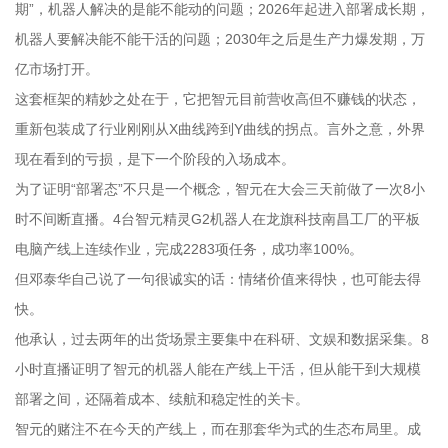
期”，机器人解决的是能不能动的问题；2026年起进入部署成长期，
机器人要解决能不能干活的问题；2030年之后是生产力爆发期，万
亿市场打开。
这套框架的精妙之处在于，它把智元目前营收高但不赚钱的状态，
重新包装成了行业刚刚从X曲线跨到Y曲线的拐点。言外之意，外界
现在看到的亏损，是下一个阶段的入场成本。
为了证明“部署态”不只是一个概念，智元在大会三天前做了一次8小
时不间断直播。4台智元精灵G2机器人在龙旗科技南昌工厂的平板
电脑产线上连续作业，完成2283项任务，成功率100%。
但邓泰华自己说了一句很诚实的话：情绪价值来得快，也可能去得
快。
他承认，过去两年的出货场景主要集中在科研、文娱和数据采集。8
小时直播证明了智元的机器人能在产线上干活，但从能干到大规模
部署之间，还隔着成本、续航和稳定性的关卡。
智元的赌注不在今天的产线上，而在那套华为式的生态布局里。成