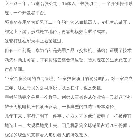
立不到三年，17家合资公司，15家以上投资项目，一个开源操作系
统，一个开发者平台。
邓泰华在用华为积累了二十年的打法来做机器人，先把生态铺开，
绑定上下游，形成链主地位，再靠规模效应碾平成本。
这套打法在华为手上被验证过。
但有一个前提，华为当年是先用产品（交换机、基站）证明了技术
领先和商用可靠，才有资格去整合供应链。智元现在的生态跑在了
产品前面。
17家合资公司的协同管理、15家投资项目的资源调配，对一家成立
三年、还在亏损的公司来说，既是杠杆，也是负担。
宇树的路完全是另一个样子。创始人王兴兴从创业第一天就选了外
转子无刷电机替代液压驱动，一条典型的制造业降本路径。
几年下来，宇树证明了一件事，机器人可以像消费电子一样被便宜
地造出来、大规模地卖出去。四足机器狗全球销量占近70%份额，
稳定的现金流支撑着人形机器人的研发投入。