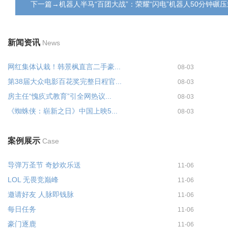
下一篇→机器人半马“百团大战”：荣耀“闪电”机器人50分钟碾
新闻资讯
News
网红集体认栽！韩景枫直言二手豪...
08-03
第38届大众电影百花奖完整日程官...
08-03
房主任“愧疚式教育”引全网热议...
08-03
《蜘蛛侠：崭新之日》中国上映5...
08-03
案例展示
Case
导弹万圣节 奇妙欢乐送
11-06
LOL 无畏竞巅峰
11-06
邀请好友 人脉即钱脉
11-06
每日任务
11-06
豪门逐鹿
11-06