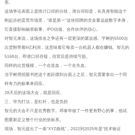
形。
这场争论表面上是统计口径的分歧，潜台词却是，在具身智能这个
刚起步的蛮荒市场里，“谁是第一”这块招牌的含金量远超数字本身，
它直接影响融资叙事、IPO估值、合作伙伴的信心。
对智元来说，这场排名之争还有一层更深的紧迫感。宇树的5500台
出货附带着6亿利润，这意味着它每卖一台机器人都在赚钱。智元的
5168台。即便口径存疑，但背后是持续亏损。
同样的出货规模，一个在造血，一个在失血。
当宇树用招股书把这个差距摆到台面上之后，智元需要拿出一个同
样有力的叙事来回应。
28天后的这场大会，就是回应。
三、华为打法，是杠杆，也是负担
智元的大会不只是在秀数字。邓泰华做了一件更有野心的事，他试
图重新定义整个行业的坐标系。
现场，智元提出了一条“XYZ曲线”，2022到2025年是“技术验证