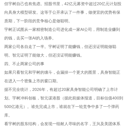
但宇树自己也有焦虑。招股书里，42亿元募资中超过20亿元计划投
向具身大模型研发。这等于公开承认了一件事，做便宜的优势有保
质期，下一阶段的竞争核心是做聪明。
宇树正试图从一家精密制造公司进化成一家AI公司，用制造业赚到
的钱，去买一张AI的入场券。
两家公司各自走了一半。宇树证明了能赚钱，但还没证明能做聪
明。智元证明了能做大，但还没证明能赚钱。
四、不止两家公司的事
如果只看智元和宇树的缠斗，会漏掉一个更大的图景，具身智能正
在进入一个密集上市的窗口期。
据不完全统计，2026年，有超过20家具身智能公司明确了上市计
划。宇树冲科创板，智元谋港股（据此前媒体报道，目标估值400到
500亿港元）。谁先完成上市，谁就在下一轮竞争中多了一个弹药
库。
看宇树的股东结构，会发现一组耐人寻味的名字，王兴及美团体系