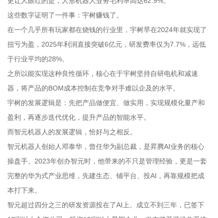
更让人眼红的是，人形机器人业务毛利率高达62.9%。
这些数字证明了一件事：宇树赚钱了。
在一个几乎所有玩家都在烧钱的行业里，宇树早在2024年就实现了
扭亏为盈，2025年利润直接突破6亿元，研发费率仅为7.7%，远低
于行业平均的28%。
之所以能实现这种良性循环，核心在于宇树坚持自研电机和减速
器，将产品的BOM成本控制在竞争对手难以企及的水平。
宇树的发展逻辑是：先把产品做便宜、做实用，实现规模化量产和
盈利，再逐步迭代优化，提升产品的智能水平。
而智元机器人的发展逻辑，恰好与之相反。
智元机器人创始人邓泰华，曾任华为副总裁，是昇腾AI业务的核心
操盘手。2023年创办智元时，他带来的不只是管理经验，更是一套
完整的华为式产业思维，先建生态、铺平台、投AI，再靠规模把成
本打下来。
智元超过四分之三的研发资源投在了AI上。成立不到三年，已签下