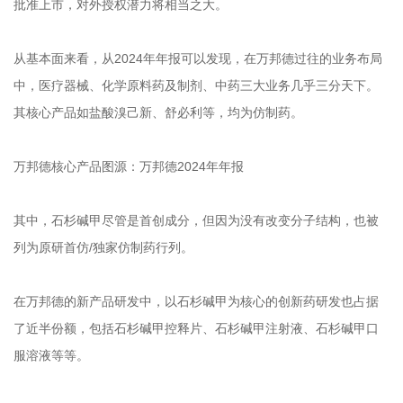
批准上市，对外授权潜力将相当之大。
从基本面来看，从2024年年报可以发现，在万邦德过往的业务布局
中，医疗器械、化学原料药及制剂、中药三大业务几乎三分天下。
其核心产品如盐酸溴己新、舒必利等，均为仿制药。
万邦德核心产品图源：万邦德2024年年报
其中，石杉碱甲尽管是首创成分，但因为没有改变分子结构，也被
列为原研首仿/独家仿制药行列。
在万邦德的新产品研发中，以石杉碱甲为核心的创新药研发也占据
了近半份额，包括石杉碱甲控释片、石杉碱甲注射液、石杉碱甲口
服溶液等等。