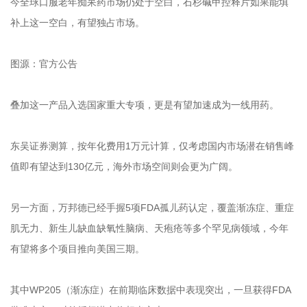
今全球口服老年痴呆药市场仍处于空白，石杉碱甲控释片如果能填
补上这一空白，有望独占市场。
图源：官方公告
叠加这一产品入选国家重大专项，更是有望加速成为一线用药。
东吴证券测算，按年化费用1万元计算，仅考虑国内市场潜在销售峰
值即有望达到130亿元，海外市场空间则会更为广阔。
另一方面，万邦德已经手握5项FDA孤儿药认定，覆盖渐冻症、重症
肌无力、新生儿缺血缺氧性脑病、天疱疮等多个罕见病领域，今年
有望将多个项目推向美国三期。
其中WP205（渐冻症）在前期临床数据中表现突出，一旦获得FDA