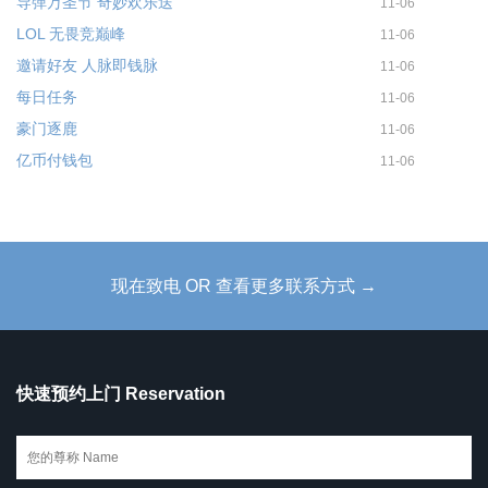
导弹万圣节 奇妙欢乐送
11-06
LOL 无畏竞巅峰
11-06
邀请好友 人脉即钱脉
11-06
每日任务
11-06
豪门逐鹿
11-06
亿币付钱包
11-06
现在致电 OR 查看更多联系方式 →
快速预约上门 Reservation