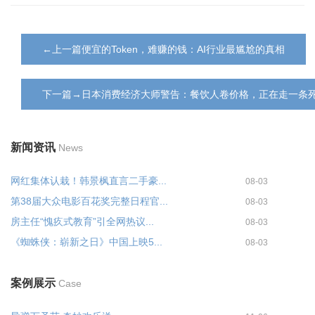
←上一篇便宜的Token，难赚的钱：AI行业最尴尬的真相
下一篇→日本消费经济大师警告：餐饮人卷价格，正在走一条
新闻资讯
News
网红集体认栽！韩景枫直言二手豪...
08-03
第38届大众电影百花奖完整日程官...
08-03
房主任“愧疚式教育”引全网热议...
08-03
《蜘蛛侠：崭新之日》中国上映5...
08-03
案例展示
Case